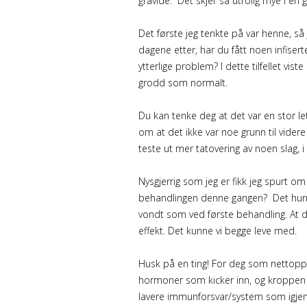
gravide. Det skjer så utrolig mye i en
Det første jeg tenkte på var henne, s
dagene etter, har du fått noen infiser
ytterlige problem? I dette tilfellet vi
grodd som normalt.
Du kan tenke deg at det var en stor l
om at det ikke var noe grunn til vider
teste ut mer tatovering av noen slag, 
Nysgjerrig som jeg er fikk jeg spurt 
behandlingen denne gangen? Det hun g
vondt som ved første behandling. At 
effekt. Det kunne vi begge leve med.
Husk på en ting! For deg som nettopp er
hormoner som kicker inn, og kroppen b
lavere immunforsvar/system som igjen 