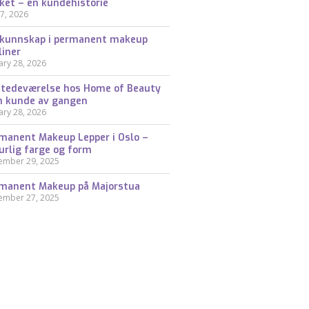
ket – en kundehistorie
7, 2026
kunnskap i permanent makeup
liner
ary 28, 2026
stedeværelse hos Home of Beauty
n kunde av gangen
ary 28, 2026
manent Makeup Lepper i Oslo –
urlig farge og form
ember 29, 2025
manent Makeup på Majorstua
ember 27, 2025