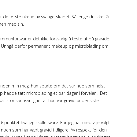
er de første ukene av svangerskapet. Så lenge du ikke får
nnen medisin.
mmunforsvar er det ikke forsvarlig å teste ut på gravide
sjon. Unngå derfor permanent makeup og microblading om
kunden min meg, hun spurte om det var noe som helst
pp hadde tatt microblading et par dager i forveien. Det
 var stor sannsynlighet at hun var gravid under siste
dspunktet hva jeg skulle svare. For jeg har med vilje valgt
oen som har vært gravid tidligere. Av respekt for den