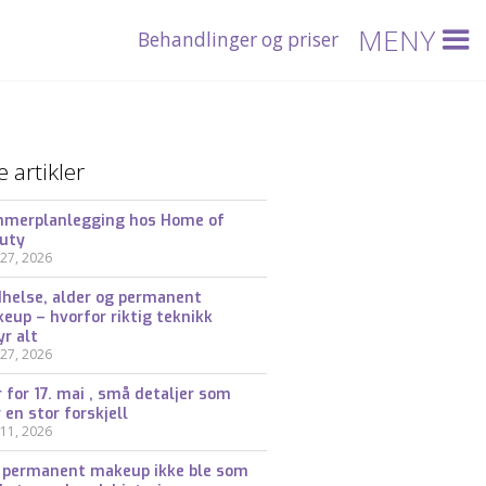
MENY
Behandlinger og priser
e artikler
merplanlegging hos Home of
uty
27, 2026
helse, alder og permanent
eup – hvorfor riktig teknikk
yr alt
27, 2026
r for 17. mai , små detaljer som
r en stor forskjell
11, 2026
 permanent makeup ikke ble som