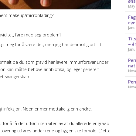
øns
May 
nent makeup/microblading?
Fag
eye
Janu
graviditet, føre med seg problem?
Til
utgi meg for å være det, men jeg har derimot gjort litt
– é
Janu
Per
normalt da du som gravid har lavere immunforsvar under
nat
jon kan måtte behøve antibiotika, og leger generelt
Nov
 et svangerskap.
Per
Nov
 gi infeksjon. Noen er mer mottakelig enn andre.
utfor å få det utført uten viten av at du allerede er gravid
vering utføres under rene og hygieniske forhold. (Dette