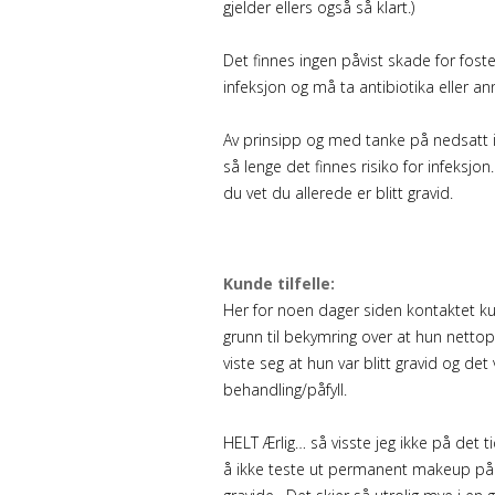
gjelder ellers også så klart.)
Det finnes ingen påvist skade for fost
infeksjon og må ta antibiotika eller a
Av prinsipp og med tanke på nedsatt i
så lenge det finnes risiko for infek
du vet du allerede er blitt gravid.
Kunde tilfelle:
Her for noen dager siden kontaktet 
grunn til bekymring over at hun netto
viste seg at hun var blitt gravid og det
behandling/påfyll.
HELT Ærlig… så visste jeg ikke på det ti
å ikke teste ut permanent makeup på n