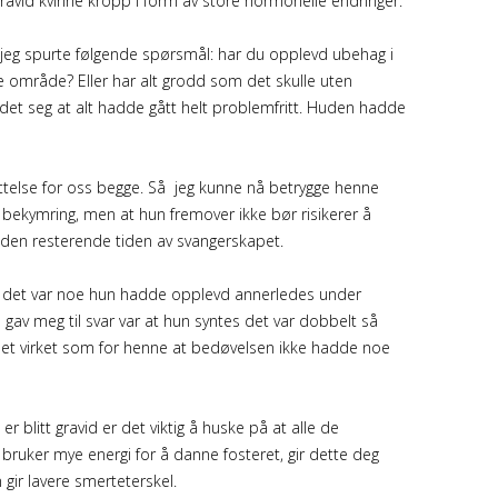
 gravid kvinne kropp i form av store hormonelle endringer.
å jeg spurte følgende spørsmål: har du opplevd ubehag i
te område? Eller har alt grodd som det skulle uten
ste det seg at alt hadde gått helt problemfritt. Huden hadde
ettelse for oss begge. Så jeg kunne nå betrygge henne
e bekymring, men at hun fremover ikke bør risikerer å
i den resterende tiden av svangerskapet.
om det var noe hun hadde opplevd annerledes under
av meg til svar var at hun syntes det var dobbelt så
det virket som for henne at bedøvelsen ikke hadde noe
 blitt gravid er det viktig å huske på at alle de
ruker mye energi for å danne fosteret, gir dette deg
gir lavere smerteterskel.