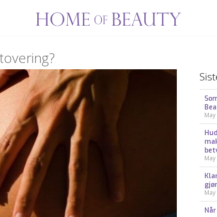
tovering?
Sist
Som
Bea
May 
Hud
mak
bet
May 
Kla
gjø
May 
Når