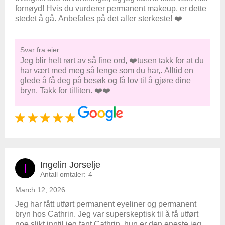
fornøyd! Hvis du vurderer permanent makeup, er dette
stedet å gå. Anbefales på det aller sterkeste! ❤️
Svar fra eier:
Jeg blir helt rørt av så fine ord, ❤️tusen takk for at du
har vært med meg så lenge som du har,. Alltid en
glede å få deg på besøk og få lov til å gjøre dine
bryn. Takk for tilliten. ❤️❤️
Ingelin Jorselje
I
Antall omtaler:
4
March 12, 2026
Jeg har fått utført permanent eyeliner og permanent
bryn hos Cathrin. Jeg var superskeptisk til å få utført
noe slikt inntil jeg fant Cathrin, hun er den eneste jeg