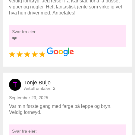
veldig fornøyd. Jeg reiser fra Karlstad for å få pusset
vipper og negler. Helt fantastisk jente som virkelig vet
hva hun driver med. Anbefales!
Svar fra eier:
❤️
Tonje Buljo
T
Antall omtaler:
2
September 23, 2025
Var min første gang med farge på leppe og bryn.
Veldig fornøyd.
Svar fra eier: