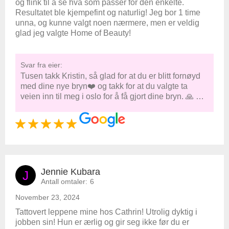
og flink til å se hva som passer for den enkelte.
Resultatet ble kjempefint og naturlig! Jeg bor 1 time
unna, og kunne valgt noen nærmere, men er veldig
glad jeg valgte Home of Beauty!
Svar fra eier:
Tusen takk Kristin, så glad for at du er blitt fornøyd
med dine nye bryn❤️ og takk for at du valgte ta
veien inn til meg i oslo for å få gjort dine bryn. 🙏 …
Jennie Kubara
J
Antall omtaler:
6
November 23, 2024
Tattovert leppene mine hos Cathrin! Utrolig dyktig i
jobben sin! Hun er ærlig og gir seg ikke før du er