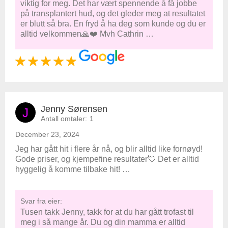
viktig for meg. Det har vært spennende å få jobbe
på transplantert hud, og det gleder meg at resultatet
er blutt så bra. En fryd å ha deg som kunde og du er
alltid velkommen🙏❤️ Mvh Cathrin …
Jenny Sørensen
J
Antall omtaler:
1
December 23, 2024
Jeg har gått hit i flere år nå, og blir alltid like fornøyd!
Gode priser, og kjempefine resultater💘 Det er alltid
hyggelig å komme tilbake hit! …
Svar fra eier:
Tusen takk Jenny, takk for at du har gått trofast til
meg i så mange år. Du og din mamma er alltid