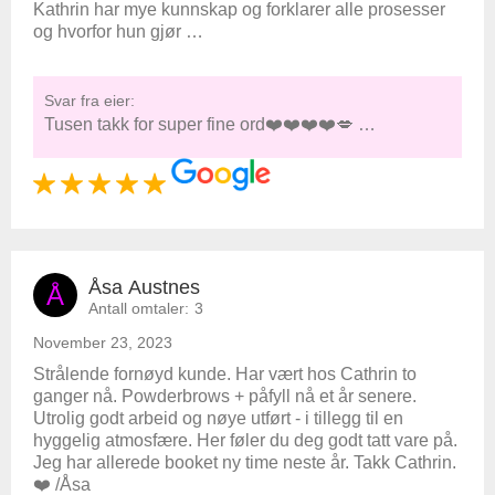
Kathrin har mye kunnskap og forklarer alle prosesser
og hvorfor hun gjør …
Svar fra eier:
Tusen takk for super fine ord❤️❤️❤️❤️💋 …
Åsa Austnes
Å
Antall omtaler:
3
November 23, 2023
Strålende fornøyd kunde. Har vært hos Cathrin to
ganger nå. Powderbrows + påfyll nå et år senere.
Utrolig godt arbeid og nøye utført - i tillegg til en
hyggelig atmosfære. Her føler du deg godt tatt vare på.
Jeg har allerede booket ny time neste år. Takk Cathrin.
❤️ /Åsa