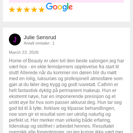
Julie Sensrud
J
Antall omtaler:
1
March 23, 2026
Home of Beauty er uten tvil den beste salongen jeg har
vært hos - en ekte femstjerners opplevelse fra start til
slutt! Allerede når du kommer inn døren blir du møtt
med en rolig, luksuriøs og profesjonell atmosfære som
gjør at du føler deg trygg og godt ivaretatt. Cathrin er
helt fantastisk dyktig på permanent makeup. Hun er
ekstremt nøye, har en imponerende presisjon og et
unikt øye for hva som passer akkurat deg. Hun tar seg
god tid til å lytte, forklare og tilpasse behandlingen,
noe som gir et resultat som ser utrolig naturlig og
perfekt ut. Her merker man virkelig både erfaring,
lidenskap og stolthet i arbeidet hennes. Resultatet
overgikk alle forventninger, og jeg kunne ikke vært mer