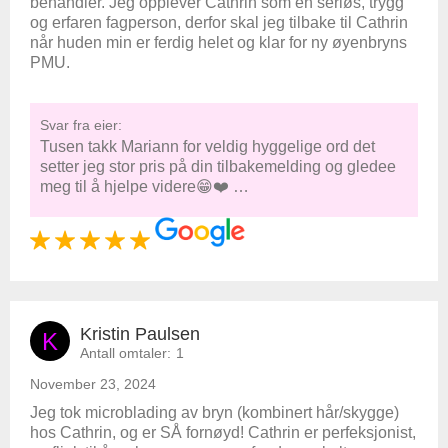
behandler. Jeg opplever Cathrin som en seriøs, trygg
og erfaren fagperson, derfor skal jeg tilbake til Cathrin
når huden min er ferdig helet og klar for ny øyenbryns
PMU.
Svar fra eier:
Tusen takk Mariann for veldig hyggelige ord det
setter jeg stor pris på din tilbakemelding og gledee
meg til å hjelpe videre😁❤️ …
Kristin Paulsen
K
Antall omtaler:
1
November 23, 2024
Jeg tok microblading av bryn (kombinert hår/skygge)
hos Cathrin, og er SÅ fornøyd! Cathrin er perfeksjonist,