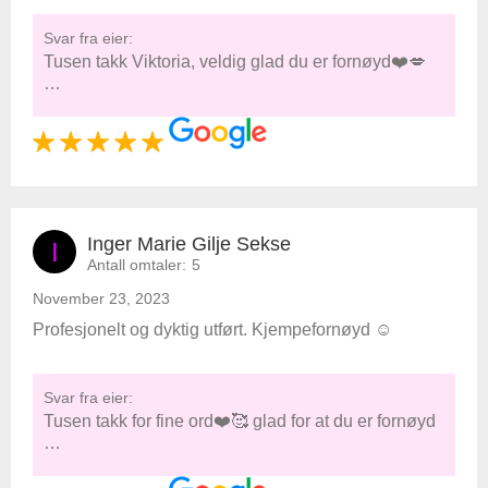
Svar fra eier:
Tusen takk Viktoria, veldig glad du er fornøyd❤️💋
…
Inger Marie Gilje Sekse
I
Antall omtaler:
5
November 23, 2023
Profesjonelt og dyktig utført. Kjempefornøyd ☺️
Svar fra eier:
Tusen takk for fine ord❤️🥰 glad for at du er fornøyd
…