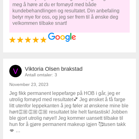
meg å høre at du er fornøyd med både
kundebehandlingen og resultatet. Din anbefaling
betyr mye for oss, og jeg ser frem til å ønske deg
velkommen tilbake snart!
Viktoria Olsen brakstad
V
Antall omtaler:
3
November 23, 2023
Jeg fikk permanent leppefarge på HOB i går, jeg er
utrolig fornøyd med resultatet💕 Jeg ønsket å få farge
litt utenfor leppekanten å jeg føler at ønskene mine ble
hørt👏🏼👏🏼👏🏼 resultatet ble helt fantastisk! Jobben
ble gjort utrolig nøye!! Jeg kommer uansett tilbake til
hun for å gjøre permanent makeup igjen 🥰tusen takk
💋 …