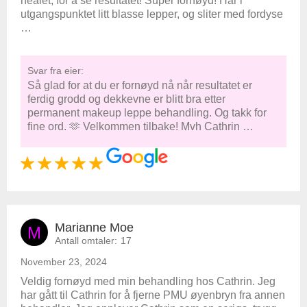
healet, for å se resultatet! Super fornøyd! Har i
utgangspunktet litt blasse lepper, og sliter med fordyse
…
Svar fra eier:
Så glad for at du er fornøyd nå når resultatet er
ferdig grodd og dekkevne er blitt bra etter
permanent makeup leppe behandling. Og takk for
fine ord. 🫶 Velkommen tilbake! Mvh Cathrin …
Marianne Moe
M
Antall omtaler:
17
November 23, 2024
Veldig fornøyd med min behandling hos Cathrin. Jeg
har gått til Cathrin for å fjerne PMU øyenbryn fra annen