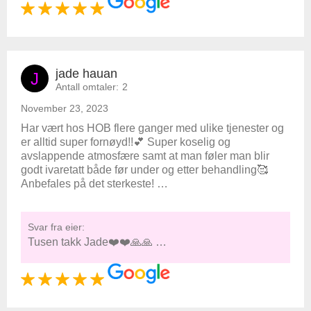
jade hauan
J
Antall omtaler:
2
November 23, 2023
Har vært hos HOB flere ganger med ulike tjenester og
er alltid super fornøyd!!💕 Super koselig og
avslappende atmosfære samt at man føler man blir
godt ivaretatt både før under og etter behandling🥰
Anbefales på det sterkeste! …
Svar fra eier:
Tusen takk Jade❤️❤️🙏🙏 …