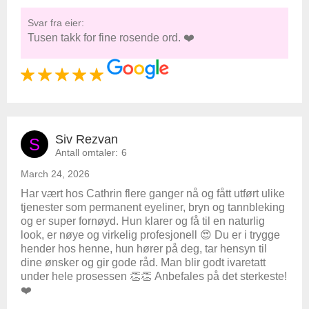
Svar fra eier:
Tusen takk for fine rosende ord. ❤️
Siv Rezvan
S
Antall omtaler:
6
March 24, 2026
Har vært hos Cathrin flere ganger nå og fått utført ulike
tjenester som permanent eyeliner, bryn og tannbleking
og er super fornøyd. Hun klarer og få til en naturlig
look, er nøye og virkelig profesjonell 😍 Du er i trygge
hender hos henne, hun hører på deg, tar hensyn til
dine ønsker og gir gode råd. Man blir godt ivaretatt
under hele prosessen 👏👏 Anbefales på det sterkeste!
❤️