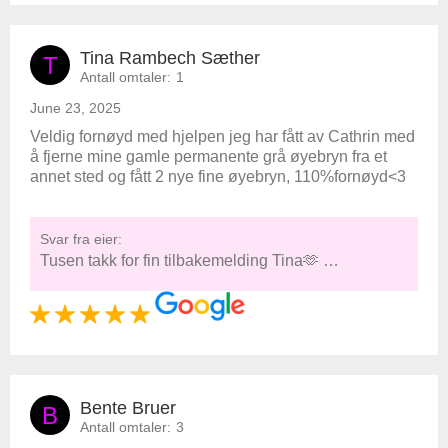
Tina Rambech Sæther
T
Antall omtaler:
1
June 23, 2025
Veldig fornøyd med hjelpen jeg har fått av Cathrin med
å fjerne mine gamle permanente grå øyebryn fra et
annet sted og fått 2 nye fine øyebryn, 110%fornøyd<3
Svar fra eier:
Tusen takk for fin tilbakemelding Tina🫶 …
Bente Bruer
B
Antall omtaler:
3