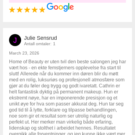
Julie Sensrud
J
Antall omtaler:
1
March 23, 2026
Home of Beauty er uten tvil den beste salongen jeg har
vært hos - en ekte femstjerners opplevelse fra start til
slutt! Allerede når du kommer inn døren blir du møtt
med en rolig, luksuriøs og profesjonell atmosfære som
gjør at du føler deg trygg og godt ivaretatt. Cathrin er
helt fantastisk dyktig på permanent makeup. Hun er
ekstremt nøye, har en imponerende presisjon og et
unikt øye for hva som passer akkurat deg. Hun tar seg
god tid til å lytte, forklare og tilpasse behandlingen,
noe som gir et resultat som ser utrolig naturlig og
perfekt ut. Her merker man virkelig både erfaring,
lidenskap og stolthet i arbeidet hennes. Resultatet
overgikk alle forventninger, og jeg kunne ikke vært mer