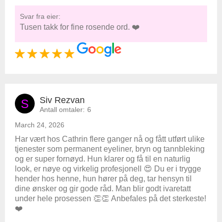
Svar fra eier:
Tusen takk for fine rosende ord. ❤️
Siv Rezvan
S
Antall omtaler:
6
March 24, 2026
Har vært hos Cathrin flere ganger nå og fått utført ulike
tjenester som permanent eyeliner, bryn og tannbleking
og er super fornøyd. Hun klarer og få til en naturlig
look, er nøye og virkelig profesjonell 😍 Du er i trygge
hender hos henne, hun hører på deg, tar hensyn til
dine ønsker og gir gode råd. Man blir godt ivaretatt
under hele prosessen 👏👏 Anbefales på det sterkeste!
❤️