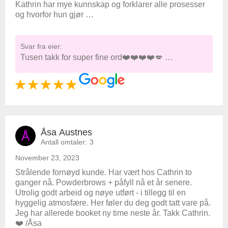
Kathrin har mye kunnskap og forklarer alle prosesser
og hvorfor hun gjør …
Svar fra eier:
Tusen takk for super fine ord❤️❤️❤️❤️💋 …
Åsa Austnes
Å
Antall omtaler:
3
November 23, 2023
Strålende fornøyd kunde. Har vært hos Cathrin to
ganger nå. Powderbrows + påfyll nå et år senere.
Utrolig godt arbeid og nøye utført - i tillegg til en
hyggelig atmosfære. Her føler du deg godt tatt vare på.
Jeg har allerede booket ny time neste år. Takk Cathrin.
❤️ /Åsa