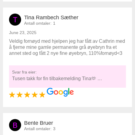
Tina Rambech Sæther
T
Antall omtaler:
1
June 23, 2025
Veldig fornøyd med hjelpen jeg har fått av Cathrin med
å fjerne mine gamle permanente grå øyebryn fra et
annet sted og fått 2 nye fine øyebryn, 110%fornøyd<3
Svar fra eier:
Tusen takk for fin tilbakemelding Tina🫶 …
Bente Bruer
B
Antall omtaler:
3