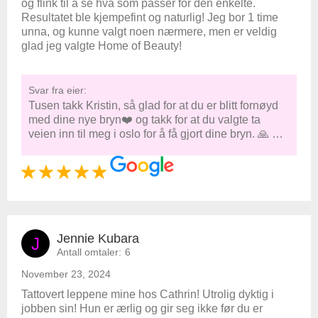
og flink til å se hva som passer for den enkelte.
Resultatet ble kjempefint og naturlig! Jeg bor 1 time
unna, og kunne valgt noen nærmere, men er veldig
glad jeg valgte Home of Beauty!
Svar fra eier:
Tusen takk Kristin, så glad for at du er blitt fornøyd
med dine nye bryn❤️ og takk for at du valgte ta
veien inn til meg i oslo for å få gjort dine bryn. 🙏 …
Jennie Kubara
J
Antall omtaler:
6
November 23, 2024
Tattovert leppene mine hos Cathrin! Utrolig dyktig i
jobben sin! Hun er ærlig og gir seg ikke før du er