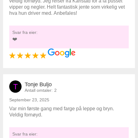
veldig fornøyd. Jeg reiser fra Karlstad for å få pusset
vipper og negler. Helt fantastisk jente som virkelig vet
hva hun driver med. Anbefales!
Svar fra eier:
❤️
Tonje Buljo
T
Antall omtaler:
2
September 23, 2025
Var min første gang med farge på leppe og bryn.
Veldig fornøyd.
Svar fra eier: