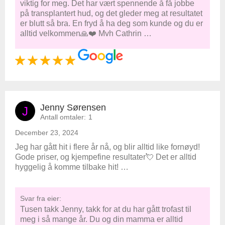
viktig for meg. Det har vært spennende å få jobbe
på transplantert hud, og det gleder meg at resultatet
er blutt så bra. En fryd å ha deg som kunde og du er
alltid velkommen🙏❤️ Mvh Cathrin …
Jenny Sørensen
J
Antall omtaler:
1
December 23, 2024
Jeg har gått hit i flere år nå, og blir alltid like fornøyd!
Gode priser, og kjempefine resultater💘 Det er alltid
hyggelig å komme tilbake hit! …
Svar fra eier:
Tusen takk Jenny, takk for at du har gått trofast til
meg i så mange år. Du og din mamma er alltid