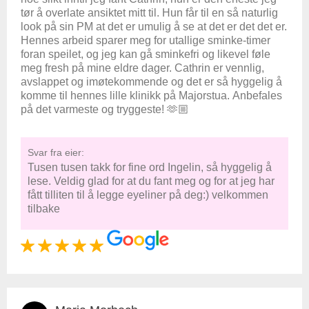
tør å overlate ansiktet mitt til. Hun får til en så naturlig
look på sin PM at det er umulig å se at det er det det er.
Hennes arbeid sparer meg for utallige sminke-timer
foran speilet, og jeg kan gå sminkefri og likevel føle
meg fresh på mine eldre dager. Cathrin er vennlig,
avslappet og imøtekommende og det er så hyggelig å
komme til hennes lille klinikk på Majorstua. Anbefales
på det varmeste og tryggeste! 🫶🏼
Svar fra eier:
Tusen tusen takk for fine ord Ingelin, så hyggelig å
lese. Veldig glad for at du fant meg og for at jeg har
fått tilliten til å legge eyeliner på deg:) velkommen
tilbake