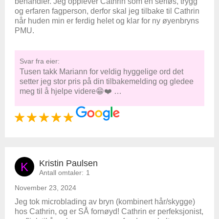
behandler. Jeg opplever Cathrin som en seriøs, trygg
og erfaren fagperson, derfor skal jeg tilbake til Cathrin
når huden min er ferdig helet og klar for ny øyenbryns
PMU.
Svar fra eier:
Tusen takk Mariann for veldig hyggelige ord det
setter jeg stor pris på din tilbakemelding og gledee
meg til å hjelpe videre😁❤️ …
Kristin Paulsen
K
Antall omtaler:
1
November 23, 2024
Jeg tok microblading av bryn (kombinert hår/skygge)
hos Cathrin, og er SÅ fornøyd! Cathrin er perfeksjonist,