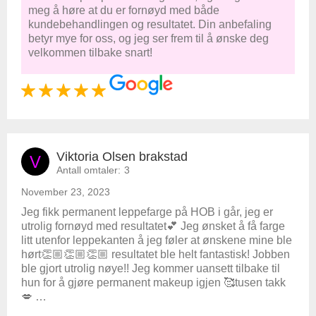
meg å høre at du er fornøyd med både
kundebehandlingen og resultatet. Din anbefaling
betyr mye for oss, og jeg ser frem til å ønske deg
velkommen tilbake snart!
Viktoria Olsen brakstad
V
Antall omtaler:
3
November 23, 2023
Jeg fikk permanent leppefarge på HOB i går, jeg er
utrolig fornøyd med resultatet💕 Jeg ønsket å få farge
litt utenfor leppekanten å jeg føler at ønskene mine ble
hørt👏🏼👏🏼👏🏼 resultatet ble helt fantastisk! Jobben
ble gjort utrolig nøye!! Jeg kommer uansett tilbake til
hun for å gjøre permanent makeup igjen 🥰tusen takk
💋 …