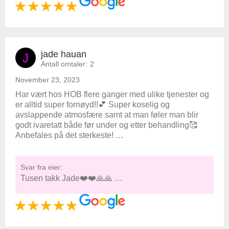
jade hauan
J
Antall omtaler:
2
November 23, 2023
Har vært hos HOB flere ganger med ulike tjenester og
er alltid super fornøyd!!💕 Super koselig og
avslappende atmosfære samt at man føler man blir
godt ivaretatt både før under og etter behandling🥰
Anbefales på det sterkeste! …
Svar fra eier:
Tusen takk Jade❤️❤️🙏🙏 …