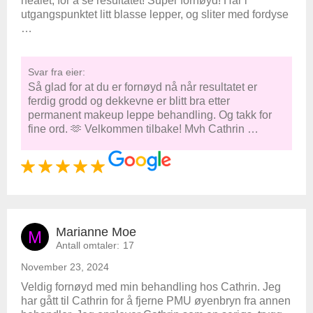
healet, for å se resultatet! Super fornøyd! Har i
utgangspunktet litt blasse lepper, og sliter med fordyse
…
Svar fra eier:
Så glad for at du er fornøyd nå når resultatet er
ferdig grodd og dekkevne er blitt bra etter
permanent makeup leppe behandling. Og takk for
fine ord. 🫶 Velkommen tilbake! Mvh Cathrin …
Marianne Moe
M
Antall omtaler:
17
November 23, 2024
Veldig fornøyd med min behandling hos Cathrin. Jeg
har gått til Cathrin for å fjerne PMU øyenbryn fra annen