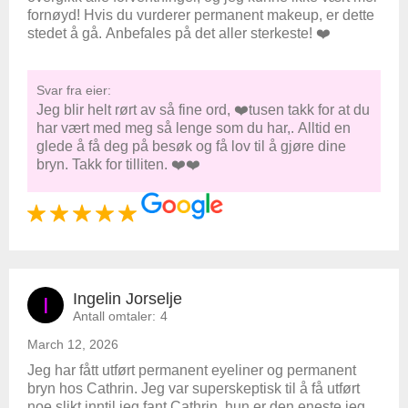
fornøyd! Hvis du vurderer permanent makeup, er dette
stedet å gå. Anbefales på det aller sterkeste! ❤️
Svar fra eier:
Jeg blir helt rørt av så fine ord, ❤️tusen takk for at du
har vært med meg så lenge som du har,. Alltid en
glede å få deg på besøk og få lov til å gjøre dine
bryn. Takk for tilliten. ❤️❤️
Ingelin Jorselje
I
Antall omtaler:
4
March 12, 2026
Jeg har fått utført permanent eyeliner og permanent
bryn hos Cathrin. Jeg var superskeptisk til å få utført
noe slikt inntil jeg fant Cathrin, hun er den eneste jeg