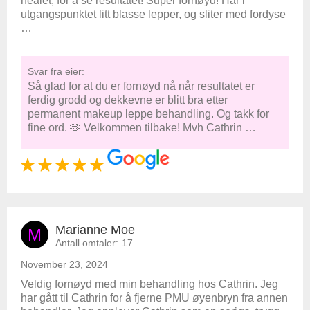
healet, for å se resultatet! Super fornøyd! Har i
utgangspunktet litt blasse lepper, og sliter med fordyse
…
Svar fra eier:
Så glad for at du er fornøyd nå når resultatet er
ferdig grodd og dekkevne er blitt bra etter
permanent makeup leppe behandling. Og takk for
fine ord. 🫶 Velkommen tilbake! Mvh Cathrin …
Marianne Moe
M
Antall omtaler:
17
November 23, 2024
Veldig fornøyd med min behandling hos Cathrin. Jeg
har gått til Cathrin for å fjerne PMU øyenbryn fra annen