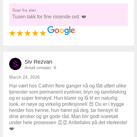
Svar fra eier:
Tusen takk for fine rosende ord. ❤️
Siv Rezvan
S
Antall omtaler:
6
March 24, 2026
Har vært hos Cathrin flere ganger nå og fått utført ulike
tjenester som permanent eyeliner, bryn og tannbleking
og er super fornøyd. Hun klarer og få til en naturlig
look, er nøye og virkelig profesjonell 😍 Du er i trygge
hender hos henne, hun hører på deg, tar hensyn til
dine ønsker og gir gode råd. Man blir godt ivaretatt
under hele prosessen 👏👏 Anbefales på det sterkeste!
❤️