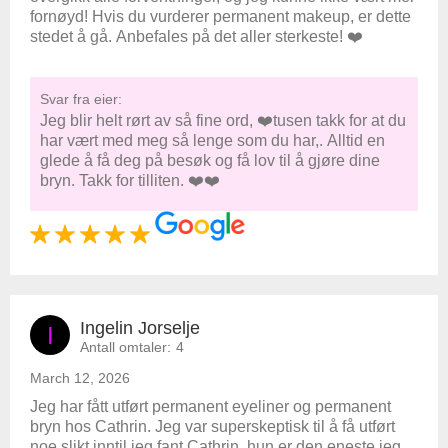
fornøyd! Hvis du vurderer permanent makeup, er dette
stedet å gå. Anbefales på det aller sterkeste! ❤️
Svar fra eier:
Jeg blir helt rørt av så fine ord, ❤️tusen takk for at du
har vært med meg så lenge som du har,. Alltid en
glede å få deg på besøk og få lov til å gjøre dine
bryn. Takk for tilliten. ❤️❤️
Ingelin Jorselje
I
Antall omtaler:
4
March 12, 2026
Jeg har fått utført permanent eyeliner og permanent
bryn hos Cathrin. Jeg var superskeptisk til å få utført
noe slikt inntil jeg fant Cathrin, hun er den eneste jeg