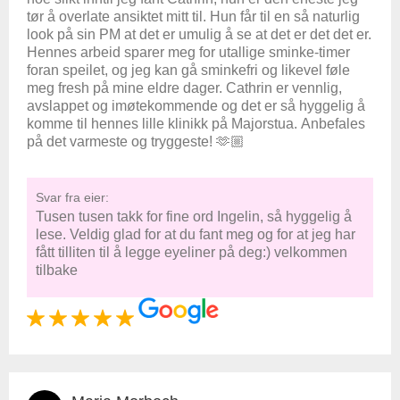
tør å overlate ansiktet mitt til. Hun får til en så naturlig
look på sin PM at det er umulig å se at det er det det er.
Hennes arbeid sparer meg for utallige sminke-timer
foran speilet, og jeg kan gå sminkefri og likevel føle
meg fresh på mine eldre dager. Cathrin er vennlig,
avslappet og imøtekommende og det er så hyggelig å
komme til hennes lille klinikk på Majorstua. Anbefales
på det varmeste og tryggeste! 🫶🏼
Svar fra eier:
Tusen tusen takk for fine ord Ingelin, så hyggelig å
lese. Veldig glad for at du fant meg og for at jeg har
fått tilliten til å legge eyeliner på deg:) velkommen
tilbake