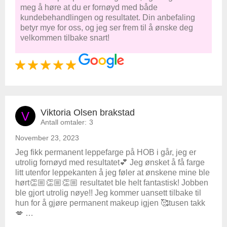
meg å høre at du er fornøyd med både
kundebehandlingen og resultatet. Din anbefaling
betyr mye for oss, og jeg ser frem til å ønske deg
velkommen tilbake snart!
Viktoria Olsen brakstad
V
Antall omtaler:
3
November 23, 2023
Jeg fikk permanent leppefarge på HOB i går, jeg er
utrolig fornøyd med resultatet💕 Jeg ønsket å få farge
litt utenfor leppekanten å jeg føler at ønskene mine ble
hørt👏🏼👏🏼👏🏼 resultatet ble helt fantastisk! Jobben
ble gjort utrolig nøye!! Jeg kommer uansett tilbake til
hun for å gjøre permanent makeup igjen 🥰tusen takk
💋 …