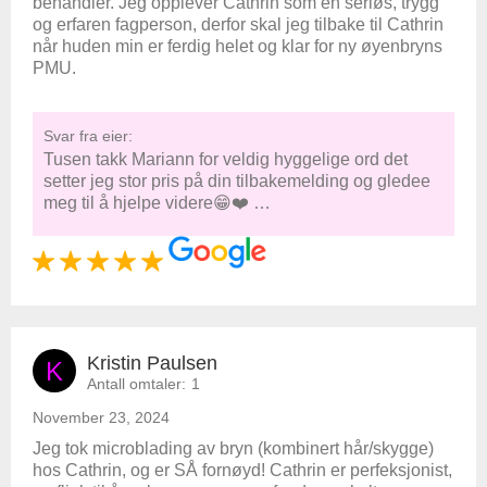
behandler. Jeg opplever Cathrin som en seriøs, trygg
og erfaren fagperson, derfor skal jeg tilbake til Cathrin
når huden min er ferdig helet og klar for ny øyenbryns
PMU.
Svar fra eier:
Tusen takk Mariann for veldig hyggelige ord det
setter jeg stor pris på din tilbakemelding og gledee
meg til å hjelpe videre😁❤️ …
Kristin Paulsen
K
Antall omtaler:
1
November 23, 2024
Jeg tok microblading av bryn (kombinert hår/skygge)
hos Cathrin, og er SÅ fornøyd! Cathrin er perfeksjonist,