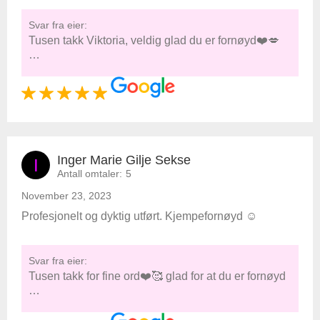
Svar fra eier:
Tusen takk Viktoria, veldig glad du er fornøyd❤️💋
…
Inger Marie Gilje Sekse
I
Antall omtaler:
5
November 23, 2023
Profesjonelt og dyktig utført. Kjempefornøyd ☺️
Svar fra eier:
Tusen takk for fine ord❤️🥰 glad for at du er fornøyd
…