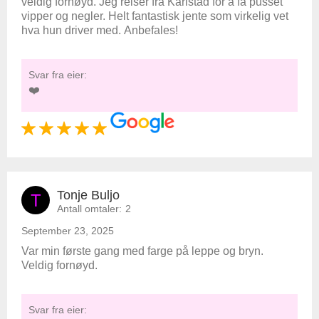
veldig fornøyd. Jeg reiser fra Karlstad for å få pusset
vipper og negler. Helt fantastisk jente som virkelig vet
hva hun driver med. Anbefales!
Svar fra eier:
❤️
Tonje Buljo
T
Antall omtaler:
2
September 23, 2025
Var min første gang med farge på leppe og bryn.
Veldig fornøyd.
Svar fra eier: