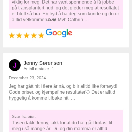
viktig for meg. Det har vært spennende å få jobbe
på transplantert hud, og det gleder meg at resultatet
er blutt så bra. En fryd å ha deg som kunde og du er
alltid velkommen🙏❤️ Mvh Cathrin …
Jenny Sørensen
J
Antall omtaler:
1
December 23, 2024
Jeg har gått hit i flere år nå, og blir alltid like fornøyd!
Gode priser, og kjempefine resultater💘 Det er alltid
hyggelig å komme tilbake hit! …
Svar fra eier:
Tusen takk Jenny, takk for at du har gått trofast til
meg i så mange år. Du og din mamma er alltid