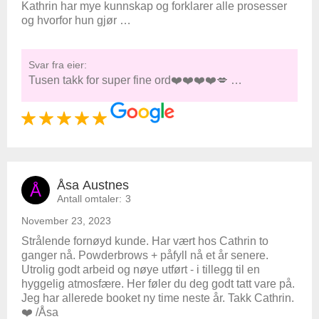
Kathrin har mye kunnskap og forklarer alle prosesser
og hvorfor hun gjør …
Svar fra eier:
Tusen takk for super fine ord❤️❤️❤️❤️💋 …
Åsa Austnes
Å
Antall omtaler:
3
November 23, 2023
Strålende fornøyd kunde. Har vært hos Cathrin to
ganger nå. Powderbrows + påfyll nå et år senere.
Utrolig godt arbeid og nøye utført - i tillegg til en
hyggelig atmosfære. Her føler du deg godt tatt vare på.
Jeg har allerede booket ny time neste år. Takk Cathrin.
❤️ /Åsa