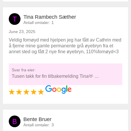
Tina Rambech Sæther
T
Antall omtaler:
1
June 23, 2025
Veldig fornøyd med hjelpen jeg har fått av Cathrin med
å fjerne mine gamle permanente grå øyebryn fra et
annet sted og fått 2 nye fine øyebryn, 110%fornøyd<3
Svar fra eier:
Tusen takk for fin tilbakemelding Tina🫶 …
Bente Bruer
B
Antall omtaler:
3