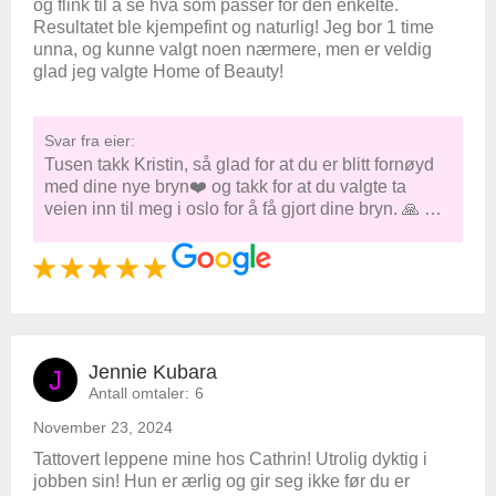
og flink til å se hva som passer for den enkelte.
Resultatet ble kjempefint og naturlig! Jeg bor 1 time
unna, og kunne valgt noen nærmere, men er veldig
glad jeg valgte Home of Beauty!
Svar fra eier:
Tusen takk Kristin, så glad for at du er blitt fornøyd
med dine nye bryn❤️ og takk for at du valgte ta
veien inn til meg i oslo for å få gjort dine bryn. 🙏 …
Jennie Kubara
J
Antall omtaler:
6
November 23, 2024
Tattovert leppene mine hos Cathrin! Utrolig dyktig i
jobben sin! Hun er ærlig og gir seg ikke før du er