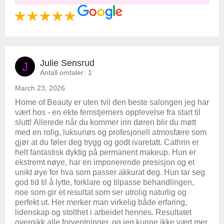
Julie Sensrud
J
Antall omtaler:
1
March 23, 2026
Home of Beauty er uten tvil den beste salongen jeg har
vært hos - en ekte femstjerners opplevelse fra start til
slutt! Allerede når du kommer inn døren blir du møtt
med en rolig, luksuriøs og profesjonell atmosfære som
gjør at du føler deg trygg og godt ivaretatt. Cathrin er
helt fantastisk dyktig på permanent makeup. Hun er
ekstremt nøye, har en imponerende presisjon og et
unikt øye for hva som passer akkurat deg. Hun tar seg
god tid til å lytte, forklare og tilpasse behandlingen,
noe som gir et resultat som ser utrolig naturlig og
perfekt ut. Her merker man virkelig både erfaring,
lidenskap og stolthet i arbeidet hennes. Resultatet
overgikk alle forventninger, og jeg kunne ikke vært mer