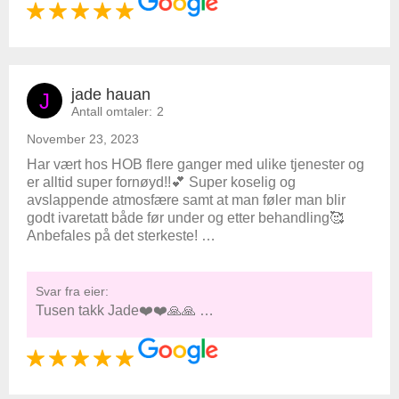
jade hauan
J
Antall omtaler:
2
November 23, 2023
Har vært hos HOB flere ganger med ulike tjenester og
er alltid super fornøyd!!💕 Super koselig og
avslappende atmosfære samt at man føler man blir
godt ivaretatt både før under og etter behandling🥰
Anbefales på det sterkeste! …
Svar fra eier:
Tusen takk Jade❤️❤️🙏🙏 …