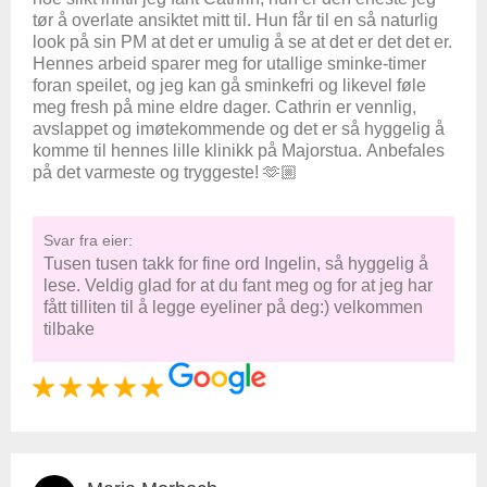
tør å overlate ansiktet mitt til. Hun får til en så naturlig
look på sin PM at det er umulig å se at det er det det er.
Hennes arbeid sparer meg for utallige sminke-timer
foran speilet, og jeg kan gå sminkefri og likevel føle
meg fresh på mine eldre dager. Cathrin er vennlig,
avslappet og imøtekommende og det er så hyggelig å
komme til hennes lille klinikk på Majorstua. Anbefales
på det varmeste og tryggeste! 🫶🏼
Svar fra eier:
Tusen tusen takk for fine ord Ingelin, så hyggelig å
lese. Veldig glad for at du fant meg og for at jeg har
fått tilliten til å legge eyeliner på deg:) velkommen
tilbake