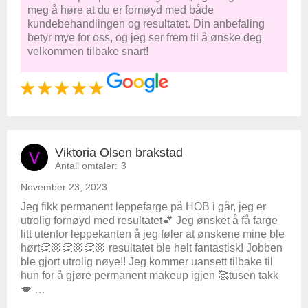
meg å høre at du er fornøyd med både
kundebehandlingen og resultatet. Din anbefaling
betyr mye for oss, og jeg ser frem til å ønske deg
velkommen tilbake snart!
Viktoria Olsen brakstad
V
Antall omtaler:
3
November 23, 2023
Jeg fikk permanent leppefarge på HOB i går, jeg er
utrolig fornøyd med resultatet💕 Jeg ønsket å få farge
litt utenfor leppekanten å jeg føler at ønskene mine ble
hørt👏🏼👏🏼👏🏼 resultatet ble helt fantastisk! Jobben
ble gjort utrolig nøye!! Jeg kommer uansett tilbake til
hun for å gjøre permanent makeup igjen 🥰tusen takk
💋 …