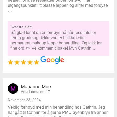
healet, for å se resultatet! Super fornøyd! Har i
utgangspunktet litt blasse lepper, og sliter med fordyse
…
Svar fra eier:
Så glad for at du er fornøyd nå når resultatet er
ferdig grodd og dekkevne er blitt bra etter
permanent makeup leppe behandling. Og takk for
fine ord. 🫶 Velkommen tilbake! Mvh Cathrin …
Marianne Moe
M
Antall omtaler:
17
November 23, 2024
Veldig fornøyd med min behandling hos Cathrin. Jeg
har gått til Cathrin for å fjerne PMU øyenbryn fra annen