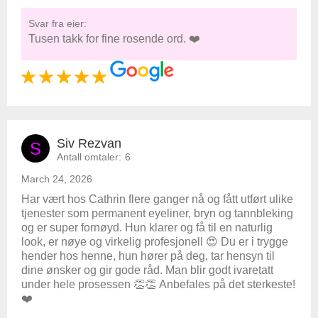
Svar fra eier:
Tusen takk for fine rosende ord. ❤️
Siv Rezvan
S
Antall omtaler:
6
March 24, 2026
Har vært hos Cathrin flere ganger nå og fått utført ulike
tjenester som permanent eyeliner, bryn og tannbleking
og er super fornøyd. Hun klarer og få til en naturlig
look, er nøye og virkelig profesjonell 😍 Du er i trygge
hender hos henne, hun hører på deg, tar hensyn til
dine ønsker og gir gode råd. Man blir godt ivaretatt
under hele prosessen 👏👏 Anbefales på det sterkeste!
❤️