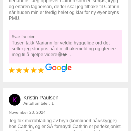
behandler. Jeg opplever Cathrin som en seriøs, trygg
og erfaren fagperson, derfor skal jeg tilbake til Cathrin
når huden min er ferdig helet og klar for ny øyenbryns
PMU.
Svar fra eier:
Tusen takk Mariann for veldig hyggelige ord det
setter jeg stor pris på din tilbakemelding og gledee
meg til å hjelpe videre😁❤️ …
Kristin Paulsen
K
Antall omtaler:
1
November 23, 2024
Jeg tok microblading av bryn (kombinert hår/skygge)
hos Cathrin, og er SÅ fornøyd! Cathrin er perfeksjonist,