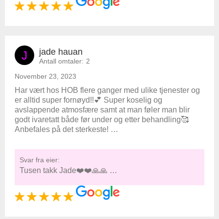
jade hauan
J
Antall omtaler:
2
November 23, 2023
Har vært hos HOB flere ganger med ulike tjenester og
er alltid super fornøyd!!💕 Super koselig og
avslappende atmosfære samt at man føler man blir
godt ivaretatt både før under og etter behandling🥰
Anbefales på det sterkeste! …
Svar fra eier:
Tusen takk Jade❤️❤️🙏🙏 …