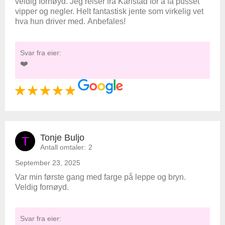
veldig fornøyd. Jeg reiser fra Karlstad for å få pusset
vipper og negler. Helt fantastisk jente som virkelig vet
hva hun driver med. Anbefales!
Svar fra eier:
❤️
Tonje Buljo
T
Antall omtaler:
2
September 23, 2025
Var min første gang med farge på leppe og bryn.
Veldig fornøyd.
Svar fra eier: