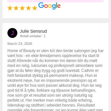
Julie Sensrud
J
Antall omtaler:
1
March 23, 2026
Home of Beauty er uten tvil den beste salongen jeg har
vært hos - en ekte femstjerners opplevelse fra start til
slutt! Allerede når du kommer inn døren blir du møtt
med en rolig, luksuriøs og profesjonell atmosfære som
gjør at du føler deg trygg og godt ivaretatt. Cathrin er
helt fantastisk dyktig på permanent makeup. Hun er
ekstremt nøye, har en imponerende presisjon og et
unikt øye for hva som passer akkurat deg. Hun tar seg
god tid til å lytte, forklare og tilpasse behandlingen,
noe som gir et resultat som ser utrolig naturlig og
perfekt ut. Her merker man virkelig både erfaring,
lidenskap og stolthet i arbeidet hennes. Resultatet
overgikk alle forventninger, og jeg kunne ikke vært mer