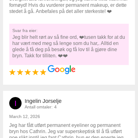
fornøyd! Hvis du vurderer permanent makeup, er dette
stedet å gå. Anbefales på det aller sterkeste! ❤️
Svar fra eier:
Jeg blir helt rørt av så fine ord, ❤️tusen takk for at du
har vært med meg så lenge som du har,. Alltid en
glede å få deg på besøk og få lov til å gjøre dine
bryn. Takk for tilliten. ❤️❤️
Ingelin Jorselje
I
Antall omtaler:
4
March 12, 2026
Jeg har fått utført permanent eyeliner og permanent
bryn hos Cathrin. Jeg var superskeptisk til å få utført
noe slikt inntil jeg fant Cathrin, hun er den eneste jeg