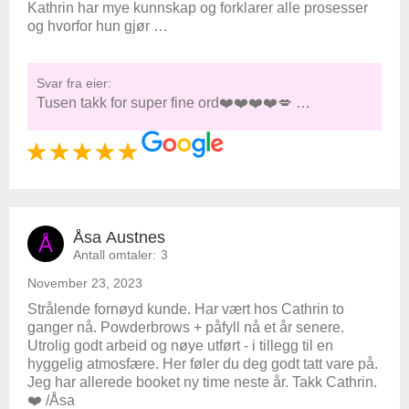
Kathrin har mye kunnskap og forklarer alle prosesser
og hvorfor hun gjør …
Svar fra eier:
Tusen takk for super fine ord❤️❤️❤️❤️💋 …
Åsa Austnes
Å
Antall omtaler:
3
November 23, 2023
Strålende fornøyd kunde. Har vært hos Cathrin to
ganger nå. Powderbrows + påfyll nå et år senere.
Utrolig godt arbeid og nøye utført - i tillegg til en
hyggelig atmosfære. Her føler du deg godt tatt vare på.
Jeg har allerede booket ny time neste år. Takk Cathrin.
❤️ /Åsa