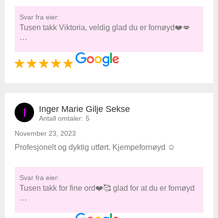
Svar fra eier:
Tusen takk Viktoria, veldig glad du er fornøyd❤️💋
…
Inger Marie Gilje Sekse
I
Antall omtaler:
5
November 23, 2023
Profesjonelt og dyktig utført. Kjempefornøyd ☺️
Svar fra eier:
Tusen takk for fine ord❤️🥰 glad for at du er fornøyd
…