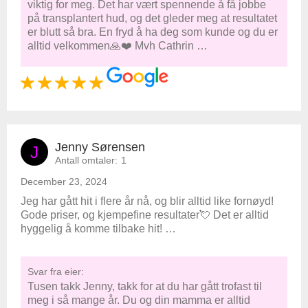
viktig for meg. Det har vært spennende å få jobbe
på transplantert hud, og det gleder meg at resultatet
er blutt så bra. En fryd å ha deg som kunde og du er
alltid velkommen🙏❤️ Mvh Cathrin …
Jenny Sørensen
J
Antall omtaler:
1
December 23, 2024
Jeg har gått hit i flere år nå, og blir alltid like fornøyd!
Gode priser, og kjempefine resultater💘 Det er alltid
hyggelig å komme tilbake hit! …
Svar fra eier:
Tusen takk Jenny, takk for at du har gått trofast til
meg i så mange år. Du og din mamma er alltid