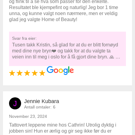
og flink til å se hva som passer for den enkelte.
Resultatet ble kjempefint og naturlig! Jeg bor 1 time
unna, og kunne valgt noen nærmere, men er veldig
glad jeg valgte Home of Beauty!
Svar fra eier:
Tusen takk Kristin, så glad for at du er blitt fornøyd
med dine nye bryn❤️ og takk for at du valgte ta
veien inn til meg i oslo for å få gjort dine bryn. 🙏 …
Jennie Kubara
J
Antall omtaler:
6
November 23, 2024
Tattovert leppene mine hos Cathrin! Utrolig dyktig i
jobben sin! Hun er ærlig og gir seg ikke før du er