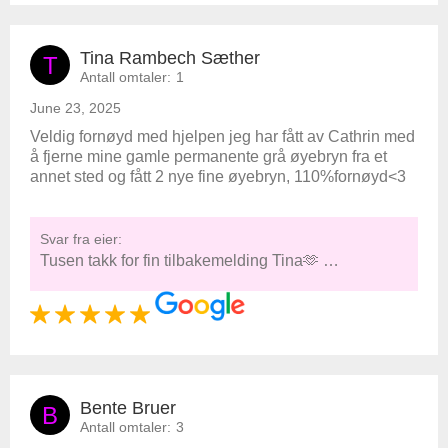
Tina Rambech Sæther
T
Antall omtaler:
1
June 23, 2025
Veldig fornøyd med hjelpen jeg har fått av Cathrin med
å fjerne mine gamle permanente grå øyebryn fra et
annet sted og fått 2 nye fine øyebryn, 110%fornøyd<3
Svar fra eier:
Tusen takk for fin tilbakemelding Tina🫶 …
Bente Bruer
B
Antall omtaler:
3