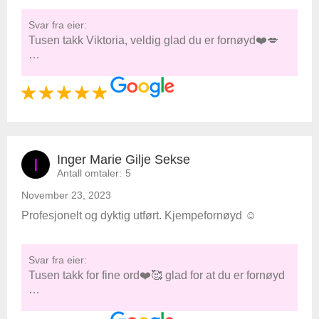
Svar fra eier:
Tusen takk Viktoria, veldig glad du er fornøyd❤️💋
…
Inger Marie Gilje Sekse
I
Antall omtaler:
5
November 23, 2023
Profesjonelt og dyktig utført. Kjempefornøyd ☺️
Svar fra eier:
Tusen takk for fine ord❤️🥰 glad for at du er fornøyd
…