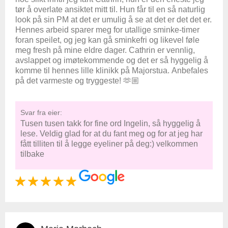
tør å overlate ansiktet mitt til. Hun får til en så naturlig
look på sin PM at det er umulig å se at det er det det er.
Hennes arbeid sparer meg for utallige sminke-timer
foran speilet, og jeg kan gå sminkefri og likevel føle
meg fresh på mine eldre dager. Cathrin er vennlig,
avslappet og imøtekommende og det er så hyggelig å
komme til hennes lille klinikk på Majorstua. Anbefales
på det varmeste og tryggeste! 🫶🏼
Svar fra eier:
Tusen tusen takk for fine ord Ingelin, så hyggelig å
lese. Veldig glad for at du fant meg og for at jeg har
fått tilliten til å legge eyeliner på deg:) velkommen
tilbake