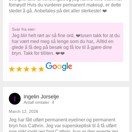
fornøyd! Hvis du vurderer permanent makeup, er dette
stedet å gå. Anbefales på det aller sterkeste! ❤️
Svar fra eier:
Jeg blir helt rørt av så fine ord, ❤️tusen takk for at du
har vært med meg så lenge som du har,. Alltid en
glede å få deg på besøk og få lov til å gjøre dine
bryn. Takk for tilliten. ❤️❤️
Ingelin Jorselje
I
Antall omtaler:
4
March 12, 2026
Jeg har fått utført permanent eyeliner og permanent
bryn hos Cathrin. Jeg var superskeptisk til å få utført
noe slikt inntil jeg fant Cathrin, hun er den eneste jeg