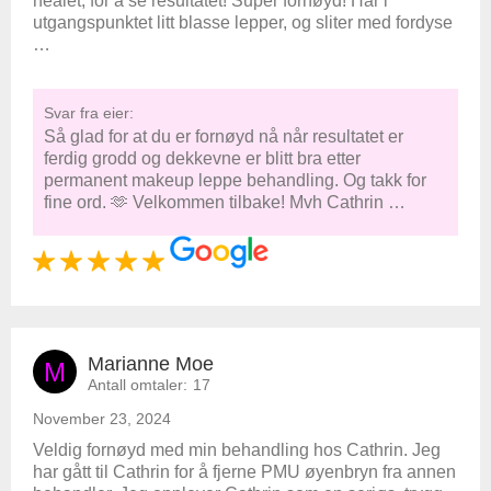
healet, for å se resultatet! Super fornøyd! Har i
utgangspunktet litt blasse lepper, og sliter med fordyse
…
Svar fra eier:
Så glad for at du er fornøyd nå når resultatet er
ferdig grodd og dekkevne er blitt bra etter
permanent makeup leppe behandling. Og takk for
fine ord. 🫶 Velkommen tilbake! Mvh Cathrin …
Marianne Moe
M
Antall omtaler:
17
November 23, 2024
Veldig fornøyd med min behandling hos Cathrin. Jeg
har gått til Cathrin for å fjerne PMU øyenbryn fra annen