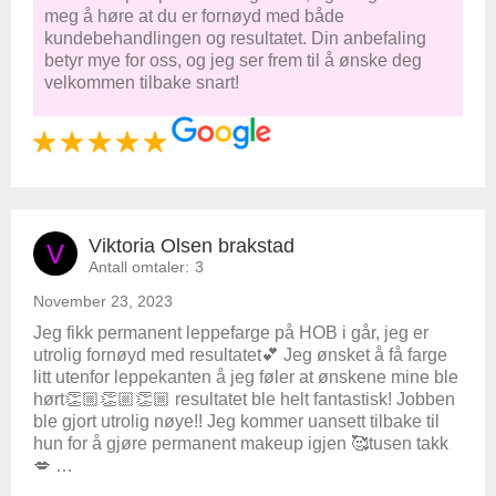
meg å høre at du er fornøyd med både
kundebehandlingen og resultatet. Din anbefaling
betyr mye for oss, og jeg ser frem til å ønske deg
velkommen tilbake snart!
Viktoria Olsen brakstad
V
Antall omtaler:
3
November 23, 2023
Jeg fikk permanent leppefarge på HOB i går, jeg er
utrolig fornøyd med resultatet💕 Jeg ønsket å få farge
litt utenfor leppekanten å jeg føler at ønskene mine ble
hørt👏🏼👏🏼👏🏼 resultatet ble helt fantastisk! Jobben
ble gjort utrolig nøye!! Jeg kommer uansett tilbake til
hun for å gjøre permanent makeup igjen 🥰tusen takk
💋 …