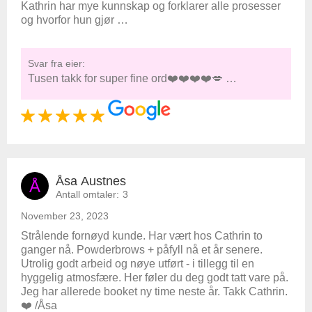
Kathrin har mye kunnskap og forklarer alle prosesser
og hvorfor hun gjør …
Svar fra eier:
Tusen takk for super fine ord❤️❤️❤️❤️💋 …
Åsa Austnes
Å
Antall omtaler:
3
November 23, 2023
Strålende fornøyd kunde. Har vært hos Cathrin to
ganger nå. Powderbrows + påfyll nå et år senere.
Utrolig godt arbeid og nøye utført - i tillegg til en
hyggelig atmosfære. Her føler du deg godt tatt vare på.
Jeg har allerede booket ny time neste år. Takk Cathrin.
❤️ /Åsa