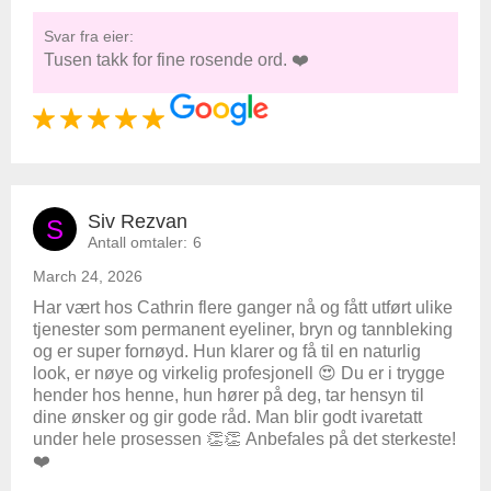
Svar fra eier:
Tusen takk for fine rosende ord. ❤️
Siv Rezvan
S
Antall omtaler:
6
March 24, 2026
Har vært hos Cathrin flere ganger nå og fått utført ulike
tjenester som permanent eyeliner, bryn og tannbleking
og er super fornøyd. Hun klarer og få til en naturlig
look, er nøye og virkelig profesjonell 😍 Du er i trygge
hender hos henne, hun hører på deg, tar hensyn til
dine ønsker og gir gode råd. Man blir godt ivaretatt
under hele prosessen 👏👏 Anbefales på det sterkeste!
❤️