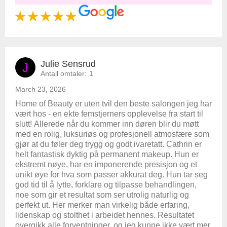
Julie Sensrud
J
Antall omtaler:
1
March 23, 2026
Home of Beauty er uten tvil den beste salongen jeg har
vært hos - en ekte femstjerners opplevelse fra start til
slutt! Allerede når du kommer inn døren blir du møtt
med en rolig, luksuriøs og profesjonell atmosfære som
gjør at du føler deg trygg og godt ivaretatt. Cathrin er
helt fantastisk dyktig på permanent makeup. Hun er
ekstremt nøye, har en imponerende presisjon og et
unikt øye for hva som passer akkurat deg. Hun tar seg
god tid til å lytte, forklare og tilpasse behandlingen,
noe som gir et resultat som ser utrolig naturlig og
perfekt ut. Her merker man virkelig både erfaring,
lidenskap og stolthet i arbeidet hennes. Resultatet
overgikk alle forventninger, og jeg kunne ikke vært mer