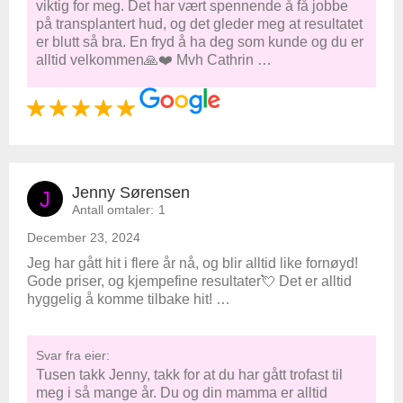
viktig for meg. Det har vært spennende å få jobbe
på transplantert hud, og det gleder meg at resultatet
er blutt så bra. En fryd å ha deg som kunde og du er
alltid velkommen🙏❤️ Mvh Cathrin …
Jenny Sørensen
J
Antall omtaler:
1
December 23, 2024
Jeg har gått hit i flere år nå, og blir alltid like fornøyd!
Gode priser, og kjempefine resultater💘 Det er alltid
hyggelig å komme tilbake hit! …
Svar fra eier:
Tusen takk Jenny, takk for at du har gått trofast til
meg i så mange år. Du og din mamma er alltid