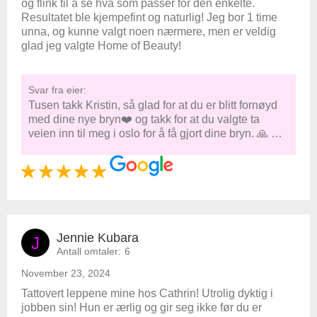
og flink til å se hva som passer for den enkelte.
Resultatet ble kjempefint og naturlig! Jeg bor 1 time
unna, og kunne valgt noen nærmere, men er veldig
glad jeg valgte Home of Beauty!
Svar fra eier:
Tusen takk Kristin, så glad for at du er blitt fornøyd
med dine nye bryn❤️ og takk for at du valgte ta
veien inn til meg i oslo for å få gjort dine bryn. 🙏 …
Jennie Kubara
J
Antall omtaler:
6
November 23, 2024
Tattovert leppene mine hos Cathrin! Utrolig dyktig i
jobben sin! Hun er ærlig og gir seg ikke før du er