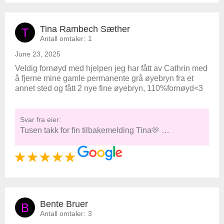
Tina Rambech Sæther
T
Antall omtaler:
1
June 23, 2025
Veldig fornøyd med hjelpen jeg har fått av Cathrin med
å fjerne mine gamle permanente grå øyebryn fra et
annet sted og fått 2 nye fine øyebryn, 110%fornøyd<3
Svar fra eier:
Tusen takk for fin tilbakemelding Tina🫶 …
Bente Bruer
B
Antall omtaler:
3