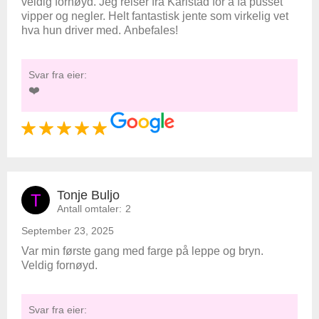
veldig fornøyd. Jeg reiser fra Karlstad for å få pusset
vipper og negler. Helt fantastisk jente som virkelig vet
hva hun driver med. Anbefales!
Svar fra eier:
❤️
Tonje Buljo
T
Antall omtaler:
2
September 23, 2025
Var min første gang med farge på leppe og bryn.
Veldig fornøyd.
Svar fra eier: