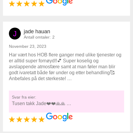
jade hauan
J
Antall omtaler:
2
November 23, 2023
Har vært hos HOB flere ganger med ulike tjenester og
er alltid super fornøyd!!💕 Super koselig og
avslappende atmosfære samt at man føler man blir
godt ivaretatt både før under og etter behandling🥰
Anbefales på det sterkeste! …
Svar fra eier:
Tusen takk Jade❤️❤️🙏🙏 …