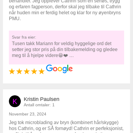
behandler. Jeg opplever Cathrin som en seriøs, trygg
og erfaren fagperson, derfor skal jeg tilbake til Cathrin
når huden min er ferdig helet og klar for ny øyenbryns
PMU.
Svar fra eier:
Tusen takk Mariann for veldig hyggelige ord det
setter jeg stor pris på din tilbakemelding og gledee
meg til å hjelpe videre😁❤️ …
Kristin Paulsen
K
Antall omtaler:
1
November 23, 2024
Jeg tok microblading av bryn (kombinert hår/skygge)
hos Cathrin, og er SÅ fornøyd! Cathrin er perfeksjonist,