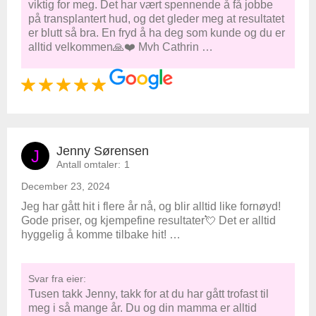
viktig for meg. Det har vært spennende å få jobbe
på transplantert hud, og det gleder meg at resultatet
er blutt så bra. En fryd å ha deg som kunde og du er
alltid velkommen🙏❤️ Mvh Cathrin …
Jenny Sørensen
J
Antall omtaler:
1
December 23, 2024
Jeg har gått hit i flere år nå, og blir alltid like fornøyd!
Gode priser, og kjempefine resultater💘 Det er alltid
hyggelig å komme tilbake hit! …
Svar fra eier:
Tusen takk Jenny, takk for at du har gått trofast til
meg i så mange år. Du og din mamma er alltid