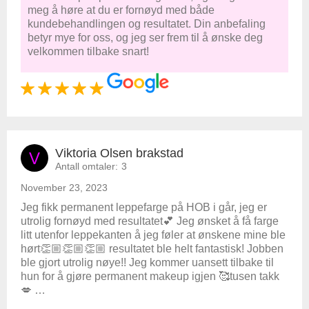
meg å høre at du er fornøyd med både
kundebehandlingen og resultatet. Din anbefaling
betyr mye for oss, og jeg ser frem til å ønske deg
velkommen tilbake snart!
Viktoria Olsen brakstad
V
Antall omtaler:
3
November 23, 2023
Jeg fikk permanent leppefarge på HOB i går, jeg er
utrolig fornøyd med resultatet💕 Jeg ønsket å få farge
litt utenfor leppekanten å jeg føler at ønskene mine ble
hørt👏🏼👏🏼👏🏼 resultatet ble helt fantastisk! Jobben
ble gjort utrolig nøye!! Jeg kommer uansett tilbake til
hun for å gjøre permanent makeup igjen 🥰tusen takk
💋 …