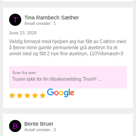
Tina Rambech Sæther
T
Antall omtaler:
1
June 23, 2025
Veldig fornøyd med hjelpen jeg har fått av Cathrin med
å fjerne mine gamle permanente grå øyebryn fra et
annet sted og fått 2 nye fine øyebryn, 110%fornøyd<3
Svar fra eier:
Tusen takk for fin tilbakemelding Tina🫶 …
Bente Bruer
B
Antall omtaler:
3