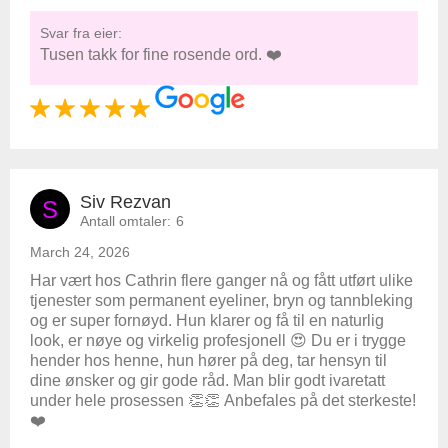
Svar fra eier:
Tusen takk for fine rosende ord. ❤️
Siv Rezvan
S
Antall omtaler:
6
March 24, 2026
Har vært hos Cathrin flere ganger nå og fått utført ulike
tjenester som permanent eyeliner, bryn og tannbleking
og er super fornøyd. Hun klarer og få til en naturlig
look, er nøye og virkelig profesjonell 😍 Du er i trygge
hender hos henne, hun hører på deg, tar hensyn til
dine ønsker og gir gode råd. Man blir godt ivaretatt
under hele prosessen 👏👏 Anbefales på det sterkeste!
❤️