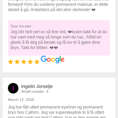
fornøyd! Hvis du vurderer permanent makeup, er dette
stedet å gå. Anbefales på det aller sterkeste! ❤️
Svar fra eier:
Jeg blir helt rørt av så fine ord, ❤️tusen takk for at du
har vært med meg så lenge som du har,. Alltid en
glede å få deg på besøk og få lov til å gjøre dine
bryn. Takk for tilliten. ❤️❤️
Ingelin Jorselje
I
Antall omtaler:
4
March 12, 2026
Jeg har fått utført permanent eyeliner og permanent
bryn hos Cathrin. Jeg var superskeptisk til å få utført
noe slikt inntil jeg fant Cathrin, hun er den eneste jeg