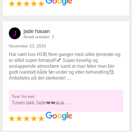
jade hauan
J
Antall omtaler:
2
November 23, 2023
Har vært hos HOB flere ganger med ulike tjenester og
er alltid super fornøyd!!💕 Super koselig og
avslappende atmosfære samt at man føler man blir
godt ivaretatt både før under og etter behandling🥰
Anbefales på det sterkeste! …
Svar fra eier:
Tusen takk Jade❤️❤️🙏🙏 …