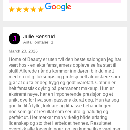
Julie Sensrud
J
Antall omtaler:
1
March 23, 2026
Home of Beauty er uten tvil den beste salongen jeg har
vært hos - en ekte femstjerners opplevelse fra start til
slutt! Allerede når du kommer inn døren blir du møtt
med en rolig, luksuriøs og profesjonell atmosfære som
gjør at du føler deg trygg og godt ivaretatt. Cathrin er
helt fantastisk dyktig på permanent makeup. Hun er
ekstremt nøye, har en imponerende presisjon og et
unikt øye for hva som passer akkurat deg. Hun tar seg
god tid til å lytte, forklare og tilpasse behandlingen,
noe som gir et resultat som ser utrolig naturlig og
perfekt ut. Her merker man virkelig både erfaring,
lidenskap og stolthet i arbeidet hennes. Resultatet
overgikk alle forventninger, og jeg kunne ikke vært mer