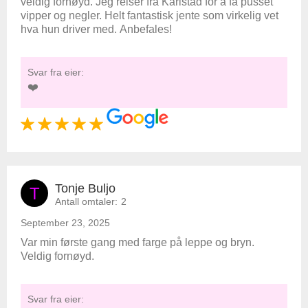
veldig fornøyd. Jeg reiser fra Karlstad for å få pusset
vipper og negler. Helt fantastisk jente som virkelig vet
hva hun driver med. Anbefales!
Svar fra eier:
❤️
Tonje Buljo
T
Antall omtaler:
2
September 23, 2025
Var min første gang med farge på leppe og bryn.
Veldig fornøyd.
Svar fra eier: