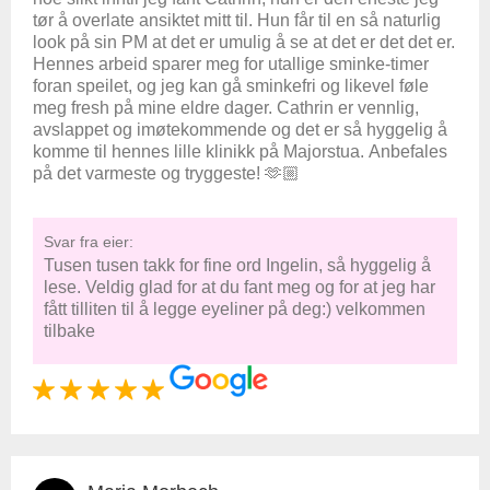
tør å overlate ansiktet mitt til. Hun får til en så naturlig
look på sin PM at det er umulig å se at det er det det er.
Hennes arbeid sparer meg for utallige sminke-timer
foran speilet, og jeg kan gå sminkefri og likevel føle
meg fresh på mine eldre dager. Cathrin er vennlig,
avslappet og imøtekommende og det er så hyggelig å
komme til hennes lille klinikk på Majorstua. Anbefales
på det varmeste og tryggeste! 🫶🏼
Svar fra eier:
Tusen tusen takk for fine ord Ingelin, så hyggelig å
lese. Veldig glad for at du fant meg og for at jeg har
fått tilliten til å legge eyeliner på deg:) velkommen
tilbake