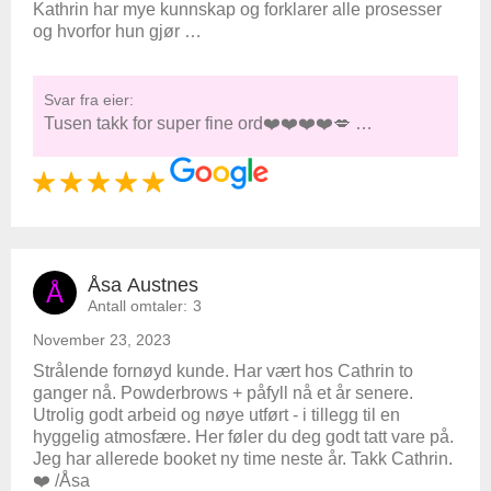
Kathrin har mye kunnskap og forklarer alle prosesser
og hvorfor hun gjør …
Svar fra eier:
Tusen takk for super fine ord❤️❤️❤️❤️💋 …
Åsa Austnes
Å
Antall omtaler:
3
November 23, 2023
Strålende fornøyd kunde. Har vært hos Cathrin to
ganger nå. Powderbrows + påfyll nå et år senere.
Utrolig godt arbeid og nøye utført - i tillegg til en
hyggelig atmosfære. Her føler du deg godt tatt vare på.
Jeg har allerede booket ny time neste år. Takk Cathrin.
❤️ /Åsa