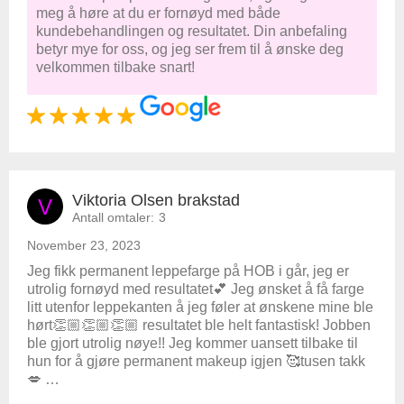
meg å høre at du er fornøyd med både
kundebehandlingen og resultatet. Din anbefaling
betyr mye for oss, og jeg ser frem til å ønske deg
velkommen tilbake snart!
Viktoria Olsen brakstad
V
Antall omtaler:
3
November 23, 2023
Jeg fikk permanent leppefarge på HOB i går, jeg er
utrolig fornøyd med resultatet💕 Jeg ønsket å få farge
litt utenfor leppekanten å jeg føler at ønskene mine ble
hørt👏🏼👏🏼👏🏼 resultatet ble helt fantastisk! Jobben
ble gjort utrolig nøye!! Jeg kommer uansett tilbake til
hun for å gjøre permanent makeup igjen 🥰tusen takk
💋 …