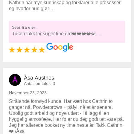
Kathrin har mye kunnskap og forklarer alle prosesser
og hvorfor hun gjør …
Svar fra eier:
Tusen takk for super fine ord❤️❤️❤️❤️💋 …
Åsa Austnes
Å
Antall omtaler:
3
November 23, 2023
Strålende fornøyd kunde. Har vært hos Cathrin to
ganger nå. Powderbrows + påfyll nå et år senere.
Utrolig godt arbeid og nøye utført - i tillegg til en
hyggelig atmosfære. Her føler du deg godt tatt vare på.
Jeg har allerede booket ny time neste år. Takk Cathrin.
❤️ /Åsa