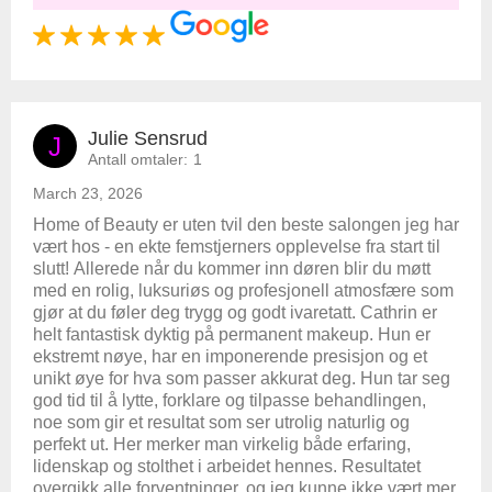
Julie Sensrud
J
Antall omtaler:
1
March 23, 2026
Home of Beauty er uten tvil den beste salongen jeg har
vært hos - en ekte femstjerners opplevelse fra start til
slutt! Allerede når du kommer inn døren blir du møtt
med en rolig, luksuriøs og profesjonell atmosfære som
gjør at du føler deg trygg og godt ivaretatt. Cathrin er
helt fantastisk dyktig på permanent makeup. Hun er
ekstremt nøye, har en imponerende presisjon og et
unikt øye for hva som passer akkurat deg. Hun tar seg
god tid til å lytte, forklare og tilpasse behandlingen,
noe som gir et resultat som ser utrolig naturlig og
perfekt ut. Her merker man virkelig både erfaring,
lidenskap og stolthet i arbeidet hennes. Resultatet
overgikk alle forventninger, og jeg kunne ikke vært mer