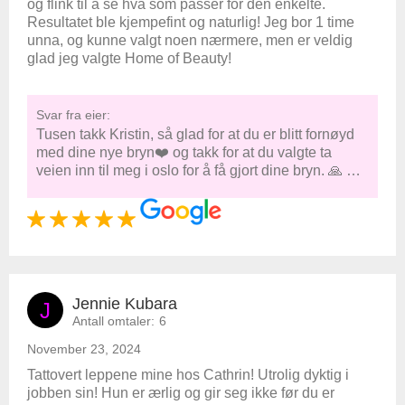
og flink til å se hva som passer for den enkelte.
Resultatet ble kjempefint og naturlig! Jeg bor 1 time
unna, og kunne valgt noen nærmere, men er veldig
glad jeg valgte Home of Beauty!
Svar fra eier:
Tusen takk Kristin, så glad for at du er blitt fornøyd
med dine nye bryn❤️ og takk for at du valgte ta
veien inn til meg i oslo for å få gjort dine bryn. 🙏 …
Jennie Kubara
J
Antall omtaler:
6
November 23, 2024
Tattovert leppene mine hos Cathrin! Utrolig dyktig i
jobben sin! Hun er ærlig og gir seg ikke før du er