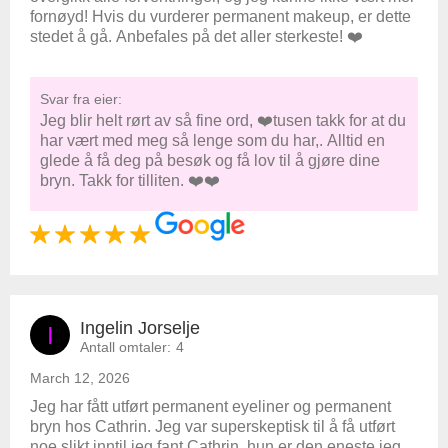
fornøyd! Hvis du vurderer permanent makeup, er dette
stedet å gå. Anbefales på det aller sterkeste! ❤️
Svar fra eier:
Jeg blir helt rørt av så fine ord, ❤️tusen takk for at du
har vært med meg så lenge som du har,. Alltid en
glede å få deg på besøk og få lov til å gjøre dine
bryn. Takk for tilliten. ❤️❤️
Ingelin Jorselje
I
Antall omtaler:
4
March 12, 2026
Jeg har fått utført permanent eyeliner og permanent
bryn hos Cathrin. Jeg var superskeptisk til å få utført
noe slikt inntil jeg fant Cathrin, hun er den eneste jeg