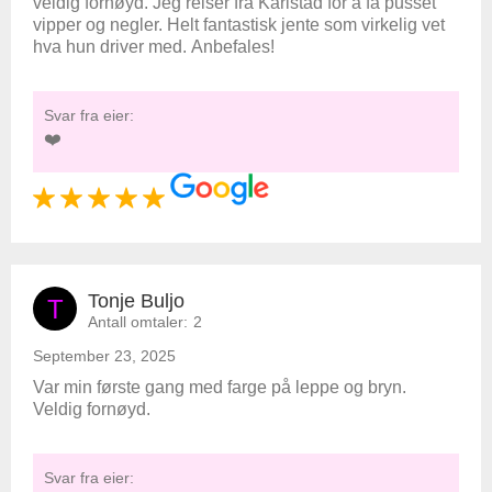
veldig fornøyd. Jeg reiser fra Karlstad for å få pusset
vipper og negler. Helt fantastisk jente som virkelig vet
hva hun driver med. Anbefales!
Svar fra eier:
❤️
Tonje Buljo
T
Antall omtaler:
2
September 23, 2025
Var min første gang med farge på leppe og bryn.
Veldig fornøyd.
Svar fra eier: