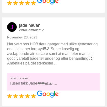
jade hauan
J
Antall omtaler:
2
November 23, 2023
Har vært hos HOB flere ganger med ulike tjenester og
er alltid super fornøyd!!💕 Super koselig og
avslappende atmosfære samt at man føler man blir
godt ivaretatt både før under og etter behandling🥰
Anbefales på det sterkeste! …
Svar fra eier:
Tusen takk Jade❤️❤️🙏🙏 …