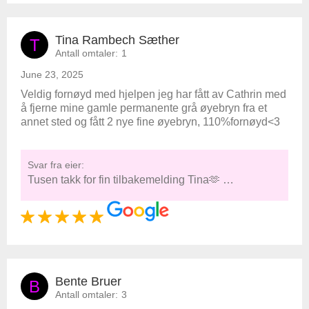
Tina Rambech Sæther
T
Antall omtaler:
1
June 23, 2025
Veldig fornøyd med hjelpen jeg har fått av Cathrin med
å fjerne mine gamle permanente grå øyebryn fra et
annet sted og fått 2 nye fine øyebryn, 110%fornøyd<3
Svar fra eier:
Tusen takk for fin tilbakemelding Tina🫶 …
Bente Bruer
B
Antall omtaler:
3