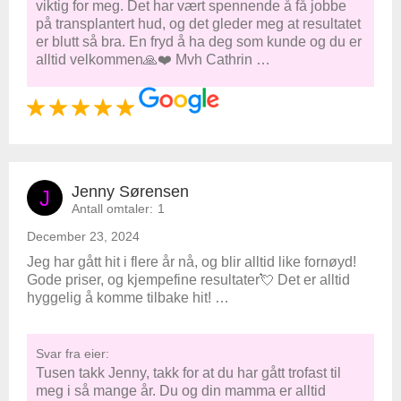
viktig for meg. Det har vært spennende å få jobbe
på transplantert hud, og det gleder meg at resultatet
er blutt så bra. En fryd å ha deg som kunde og du er
alltid velkommen🙏❤️ Mvh Cathrin …
Jenny Sørensen
J
Antall omtaler:
1
December 23, 2024
Jeg har gått hit i flere år nå, og blir alltid like fornøyd!
Gode priser, og kjempefine resultater💘 Det er alltid
hyggelig å komme tilbake hit! …
Svar fra eier:
Tusen takk Jenny, takk for at du har gått trofast til
meg i så mange år. Du og din mamma er alltid