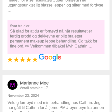
healet, for å se resultatet! Super fornøyd! Har i
utgangspunktet litt blasse lepper, og sliter med fordyse
…
Svar fra eier:
Så glad for at du er fornøyd nå når resultatet er
ferdig grodd og dekkevne er blitt bra etter
permanent makeup leppe behandling. Og takk for
fine ord. 🫶 Velkommen tilbake! Mvh Cathrin …
Marianne Moe
M
Antall omtaler:
17
November 23, 2024
Veldig fornøyd med min behandling hos Cathrin. Jeg
har gått til Cathrin for å fjerne PMU øyenbryn fra annen