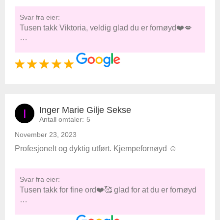
Svar fra eier:
Tusen takk Viktoria, veldig glad du er fornøyd❤️💋
…
Inger Marie Gilje Sekse
I
Antall omtaler:
5
November 23, 2023
Profesjonelt og dyktig utført. Kjempefornøyd ☺️
Svar fra eier:
Tusen takk for fine ord❤️🥰 glad for at du er fornøyd
…