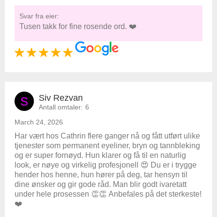
Svar fra eier:
Tusen takk for fine rosende ord. ❤️
Siv Rezvan
S
Antall omtaler:
6
March 24, 2026
Har vært hos Cathrin flere ganger nå og fått utført ulike
tjenester som permanent eyeliner, bryn og tannbleking
og er super fornøyd. Hun klarer og få til en naturlig
look, er nøye og virkelig profesjonell 😍 Du er i trygge
hender hos henne, hun hører på deg, tar hensyn til
dine ønsker og gir gode råd. Man blir godt ivaretatt
under hele prosessen 👏👏 Anbefales på det sterkeste!
❤️