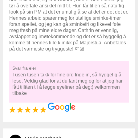
tør å overlate ansiktet mitt til. Hun får til en så naturlig
look på sin PM at det er umulig å se at det er det det er.
Hennes arbeid sparer meg for utallige sminke-timer
foran speilet, og jeg kan gå sminkefri og likevel føle
meg fresh på mine eldre dager. Cathrin er vennlig,
avslappet og imøtekommende og det er så hyggelig å
komme til hennes lille klinikk på Majorstua. Anbefales
på det varmeste og tryggeste! 🫶🏼
Svar fra eier:
Tusen tusen takk for fine ord Ingelin, så hyggelig å
lese. Veldig glad for at du fant meg og for at jeg har
fått tilliten til å legge eyeliner på deg:) velkommen
tilbake