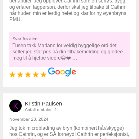
behandler. Jeg opplever Cathrin som en seriøs, trygg
og erfaren fagperson, derfor skal jeg tilbake til Cathrin
når huden min er ferdig helet og klar for ny øyenbryns
PMU.
Svar fra eier:
Tusen takk Mariann for veldig hyggelige ord det
setter jeg stor pris på din tilbakemelding og gledee
meg til å hjelpe videre😁❤️ …
Kristin Paulsen
K
Antall omtaler:
1
November 23, 2024
Jeg tok microblading av bryn (kombinert hår/skygge)
hos Cathrin, og er SÅ fornøyd! Cathrin er perfeksjonist,