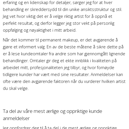
erfaring og en lidenskap for detaljer, sørger jeg for at hver
behandling er skreddersydd til din unike ansiktsstruktur og stil.
Jeg vet hvor viktig det er å velge riktig artist for å oppnå et
perfekt resultat, og derfor legger jeg stor vekt på personlig
oppfølging og nøyaktighet i mitt arbeid.
Når det kommer til permanent makeup, er det avgjørende å
gjøre et informert valg. En av de beste måtene å sikre dette på
er å lese kundeomtaler fra andre som har gjennomgått lignende
behandlinger. Omtaler gir deg et ekte innblikk i kvaliteten på
arbeidet mitt, profesjonaliteten jeg tilbyr, og hvor fornøyde
tidligere kunder har vært med sine resultater. Anmeldelser kan
ofte være den avgjørende faktoren når du vurderer hvilken artist
du skal velge.
Ta del av våre mest ærlige og oppriktige kunde
anmeldelser
Jeg oppfordrer deg til å ta del i de mest ærlige og oppriktige