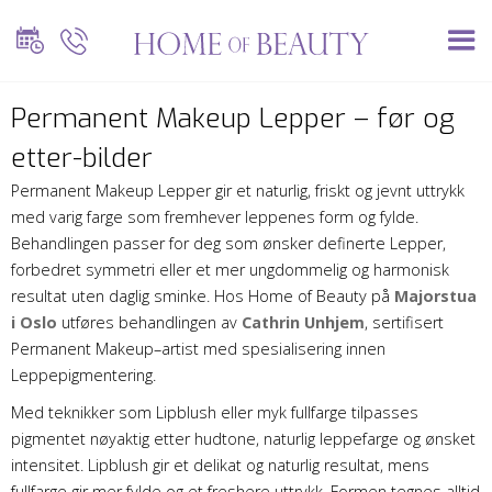
Permanent Makeup Lepper – før og
etter-bilder
Permanent Makeup Lepper gir et naturlig, friskt og jevnt uttrykk
med varig farge som fremhever leppenes form og fylde.
Behandlingen passer for deg som ønsker definerte Lepper,
forbedret symmetri eller et mer ungdommelig og harmonisk
resultat uten daglig sminke. Hos Home of Beauty på
Majorstua
i Oslo
utføres behandlingen av
Cathrin Unhjem
, sertifisert
Permanent Makeup–artist med spesialisering innen
Leppepigmentering.
Med teknikker som Lipblush eller myk fullfarge tilpasses
pigmentet nøyaktig etter hudtone, naturlig leppefarge og ønsket
intensitet. Lipblush gir et delikat og naturlig resultat, mens
fullfarge gir mer fylde og et freshere uttrykk. Formen tegnes alltid