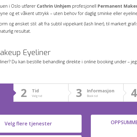
uen i Oslo utfører
Cathrin Unhjem
profesjonell
Permanent Makeu
øyne og et våkent uttrykk – uten behov for daglig sminke eller eyeline
m og ønsket stil: alt fra subtil vippekant (lash liner), til markert graf
aturlig resultat.
akeup Eyeliner
ner? Du kan bestille behandling direkte i online booking under – je